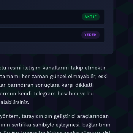
AKTIF
YEDEK
lu resmi iletişim kanallarını takip etmektir.
tamamı her zaman güncel olmayabilir; eski
lar barındıran sonuçlara karşı dikkatli
latformun kendi Telegram hesabını ve bu
labilirsiniz.
öntem, tarayıcınızın geliştirici araçlarından
adının sertifika sahibiyle eşleşmesi, bağlantının