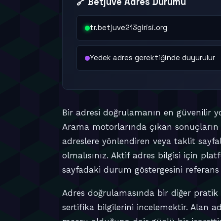
🔗 Betjuve Adres Durumu
tr.betjuve213girisi.org
Yedek adres gerektiğinde duyurulur
Bir adresi doğrulamanın en güvenilir yo
Arama motorlarında çıkan sonuçların 
adreslere yönlendiren veya taklit sayfa
olmalısınız. Aktif adres bilgisi için p
sayfadaki durum göstergesini referans a
Adres doğrulamasında bir diğer pratik y
sertifika bilgilerini incelemektir. Alan 