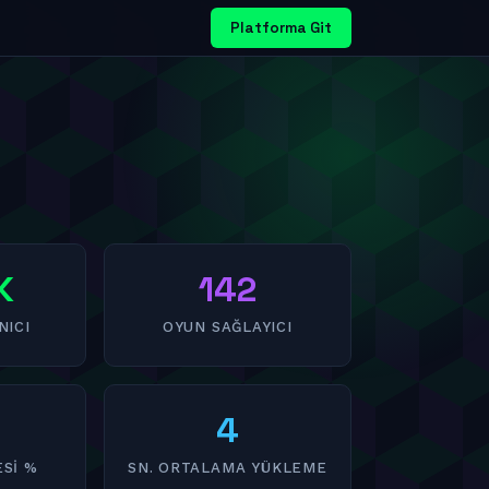
Platforma Git
K
142
NICI
OYUN SAĞLAYICI
4
ESI %
SN. ORTALAMA YÜKLEME