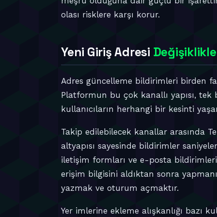
meşru olduğuna dair güçlü bir işarettir.
olası risklere karşı korur.
Yeni Giriş Adresi
Değişiklikle
Adres güncelleme bildirimleri birden fa
Platformun bu çok kanallı yapısı, tek b
kullanıcıların herhangi bir kesinti ya
Takip edilebilecek kanallar arasında Te
altyapısı sayesinde bildirimler saniyel
iletişim formları ve e-posta bildirimle
erişim bilgisini aldıktan sonra yapman
yazmak ve oturum açmaktır.
Yer imlerine ekleme alışkanlığı bazı kul