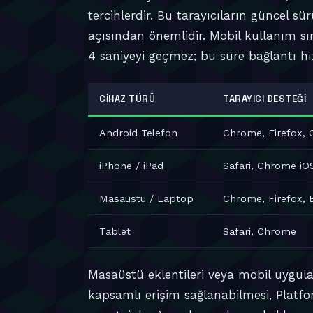
tercihlerdir. Bu tarayıcıların güncel 
açısından önemlidir. Mobil kullanım sı
4 saniyeyi geçmez; bu süre bağlantı hız
CIHAZ TÜRÜ
TARAYICI DESTEĞI
Android Telefon
Chrome, Firefox, 
iPhone / iPad
Safari, Chrome iO
Masaüstü / Laptop
Chrome, Firefox, 
Tablet
Safari, Chrome
Masaüstü eklentileri veya mobil uyg
kapsamlı erişim sağlanabilmesi, Platfo