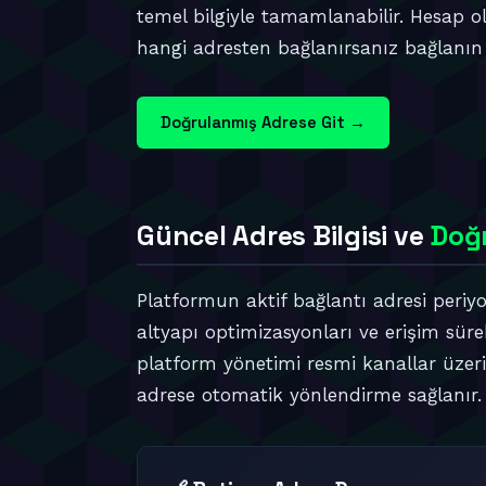
temel bilgiyle tamamlanabilir. Hesap ol
hangi adresten bağlanırsanız bağlanın
Doğrulanmış Adrese Git →
Güncel Adres Bilgisi ve
Doğ
Platformun aktif bağlantı adresi periy
altyapı optimizasyonları ve erişim süre
platform yönetimi resmi kanallar üzer
adrese otomatik yönlendirme sağlanır.