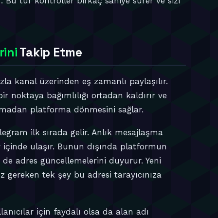
 Bu tür kontroller birkaç saniye sürer ve sizi
rini
Takip Etme
zla kanal üzerinden eş zamanlı paylaşılır.
ir noktaya bağımlılığı ortadan kaldırır ve
şamadan platforma dönmesini sağlar.
legram ilk sırada gelir. Anlık mesajlaşma
er içinde ulaşır. Bunun dışında platformun
ri de adres güncellemelerini duyurur. Yeni
ız gereken tek şey bu adresi tarayıcınıza
lanıcılar için faydalı olsa da alan adı