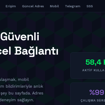
Erişim
Güncel Adres
Mobil
Telegram
SSS
, Güvenli
el Bağlantı
58,4 
AKTIF KULLA
ulaşmak, mobil
 bildirimleriyle anlık
%99
 şey bu sayfada. Adres
 deneyim sağlayın.
ÇALIŞMA SÜR