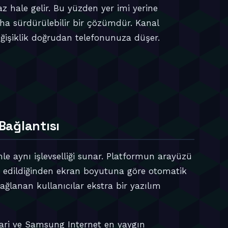
az hale gelir. Bu yüzden yer imi yerine
ha sürdürülebilir bir çözümdür. Kanal
eğişiklik doğrudan telefonunuza düşer.
Bağlantısı
e aynı işlevselliği sunar. Platformun arayüzü
şa edildiğinden ekran boyutuna göre otomatik
ağlanan kullanıcılar ekstra bir yazılım
fari ve Samsung Internet en yaygın